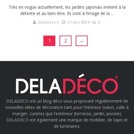
Très en vogue actuellement, les jardins japonais invitent à la
détente et au bien-être. Ils sont à l’image de la ...
Deladeco.fr
17 juin 2019
0
1
2
→
DELADECO est un blog déco vous proposant régulièrement de
nouvelles idées de décoration tant pour l'intérieur (salon, salle à
manger, cuisine) que l'extérieur (terrasse, jardin, piscine).
DELADECO est également une marque de mobilier, de tapis et
de luminaires.