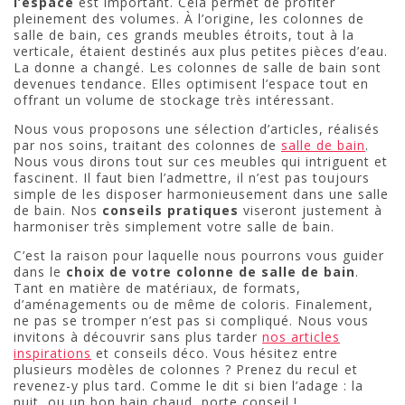
l’espace
est important. Cela permet de profiter
pleinement des volumes. À l’origine, les colonnes de
salle de bain, ces grands meubles étroits, tout à la
verticale, étaient destinés aux plus petites pièces d’eau.
La donne a changé. Les colonnes de salle de bain sont
devenues tendance. Elles optimisent l’espace tout en
offrant un volume de stockage très intéressant.
Nous vous proposons une sélection d’articles, réalisés
par nos soins, traitant des colonnes de
salle de bain
.
Nous vous dirons tout sur ces meubles qui intriguent et
fascinent. Il faut bien l’admettre, il n’est pas toujours
simple de les disposer harmonieusement dans une salle
de bain. Nos
conseils pratiques
viseront justement à
harmoniser très simplement votre salle de bain.
C’est la raison pour laquelle nous pourrons vous guider
dans le
choix de votre colonne de salle de bain
.
Tant en matière de matériaux, de formats,
d’aménagements ou de même de coloris. Finalement,
ne pas se tromper n’est pas si compliqué. Nous vous
invitons à découvrir sans plus tarder
nos articles
inspirations
et conseils déco. Vous hésitez entre
plusieurs modèles de colonnes ? Prenez du recul et
revenez-y plus tard. Comme le dit si bien l’adage : la
nuit, ou un bon bain chaud, porte conseil !