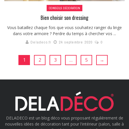
CONSEILS DÉCORATION
Bien choisir son dressing
Vous bataillez chaque fois que vous souhaitez ranger du linge
dans votre armoire ? Perdre du temps à chercher vos ...
Deladeco.fr
24 septembre 2020
0
1
2
3
…
5
→
DELADECO est un blog déco vous proposant régulièrement de
nouvelles idées de décoration tant pour l'intérieur (salon, salle à