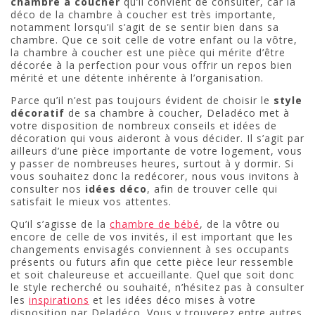
chambre à coucher
qu’il convient de consulter, car la
déco de la chambre à coucher est très importante,
notamment lorsqu’il s’agit de se sentir bien dans sa
chambre. Que ce soit celle de votre enfant ou la vôtre,
la chambre à coucher est une pièce qui mérite d’être
décorée à la perfection pour vous offrir un repos bien
mérité et une détente inhérente à l’organisation.
Parce qu’il n’est pas toujours évident de choisir le
style
décoratif
de sa chambre à coucher, Deladéco met à
votre disposition de nombreux conseils et idées de
décoration qui vous aideront à vous décider. Il s’agit par
ailleurs d’une pièce importante de votre logement, vous
y passer de nombreuses heures, surtout à y dormir. Si
vous souhaitez donc la redécorer, nous vous invitons à
consulter nos
idées déco
, afin de trouver celle qui
satisfait le mieux vos attentes.
Qu’il s’agisse de la
chambre de bébé
, de la vôtre ou
encore de celle de vos invités, il est important que les
changements envisagés conviennent à ses occupants
présents ou futurs afin que cette pièce leur ressemble
et soit chaleureuse et accueillante. Quel que soit donc
le style recherché ou souhaité, n’hésitez pas à consulter
les
inspirations
et les idées déco mises à votre
disposition par Deladéco. Vous y trouverez entre autres