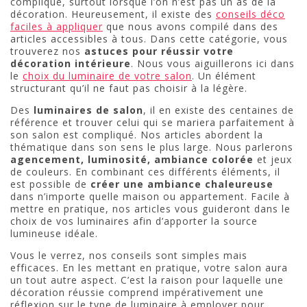
compliqué, surtout lorsque l’on n’est pas un as de la
décoration. Heureusement, il existe des
conseils déco
faciles à appliquer
que nous avons compilé dans des
articles accessibles à tous. Dans cette catégorie, vous
trouverez nos
astuces pour réussir votre
décoration intérieure
. Nous vous aiguillerons ici dans
le
choix du luminaire de votre salon
. Un élément
structurant qu’il ne faut pas choisir à la légère.
Des
luminaires de salon
, il en existe des centaines de
référence et trouver celui qui se mariera parfaitement à
son salon est compliqué. Nos articles abordent la
thématique dans son sens le plus large. Nous parlerons
agencement, luminosité, ambiance colorée
et jeux
de couleurs. En combinant ces différents éléments, il
est possible de
créer une ambiance chaleureuse
dans n’importe quelle maison ou appartement. Facile à
mettre en pratique, nos articles vous guideront dans le
choix de vos luminaires afin d’apporter la source
lumineuse idéale.
Vous le verrez, nos conseils sont simples mais
efficaces. En les mettant en pratique, votre salon aura
un tout autre aspect. C’est la raison pour laquelle une
décoration réussie comprend impérativement une
réflexion sur le type de luminaire à employer pour