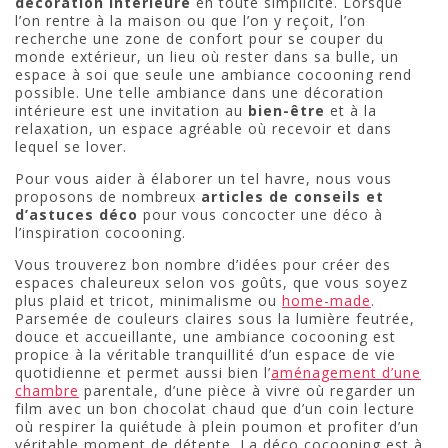
décoration intérieure
en toute simplicité. Lorsque
l’on rentre à la maison ou que l’on y reçoit, l’on
recherche une zone de confort pour se couper du
monde extérieur, un lieu où rester dans sa bulle, un
espace à soi que seule une ambiance cocooning rend
possible. Une telle ambiance dans une décoration
intérieure est une invitation au
bien-être
et à la
relaxation, un espace agréable où recevoir et dans
lequel se lover.
Pour vous aider à élaborer un tel havre, nous vous
proposons de nombreux
articles de conseils et
d’astuces déco
pour vous concocter une déco à
l’inspiration cocooning.
Vous trouverez bon nombre d’idées pour créer des
espaces chaleureux selon vos goûts, que vous soyez
plus plaid et tricot, minimalisme ou
home-made
.
Parsemée de couleurs claires sous la lumière feutrée,
douce et accueillante, une ambiance cocooning est
propice à la véritable tranquillité d’un espace de vie
quotidienne et permet aussi bien l’
aménagement d’une
chambre
parentale, d’une pièce à vivre où regarder un
film avec un bon chocolat chaud que d’un coin lecture
où respirer la quiétude à plein poumon et profiter d’un
véritable moment de détente. La déco cocooning est à