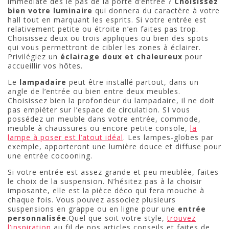
immédiate dès le pas de la porte d’entrée ?
Choisissez
bien votre luminaire
qui donnera du caractère à votre
hall tout en marquant les esprits. Si votre entrée est
relativement petite ou étroite n’en faites pas trop.
Choisissez deux ou trois appliques ou bien des spots
qui vous permettront de cibler les zones à éclairer.
Privilégiez un
éclairage doux et chaleureux
pour
accueillir vos hôtes.
Le
lampadaire
peut être installé partout, dans un
angle de l’entrée ou bien entre deux meubles.
Choisissez bien la profondeur du lampadaire, il ne doit
pas empiéter sur l’espace de circulation. SI vous
possédez un meuble dans votre entrée, commode,
meuble à chaussures ou encore petite console,
la
lampe à poser est l’atout idéal
. Les lampes-globes par
exemple, apporteront une lumière douce et diffuse pour
une entrée cocooning.
Si votre entrée est assez grande et peu meublée, faites
le choix de la suspension. N’hésitez pas à la choisir
imposante, elle est la pièce déco qui fera mouche à
chaque fois. Vous pouvez associez plusieurs
suspensions en grappe ou en ligne pour une
entrée
personnalisée
.Quel que soit votre style,
trouvez
l’inspiration
au fil de nos articles conseils et faites de