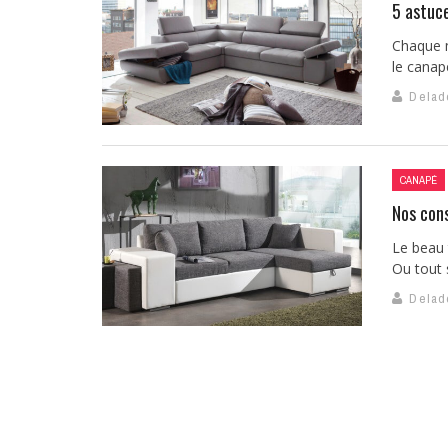
5 astuce
Chaque m
le canapé
Delad
CANAPÉ
Nos cons
Le beau 
Ou tout 
Delad