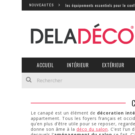
eau ergonomique : quels sont les équipements essentiels pour le confort et l
NOUVEAUTÉS
ACCUEIL
INTÉRIEUR
EXTÉRIEUR
COMMENT DÉCORER SON SALON AVEC DES FLEURS ?
COMMENT DÉCORER SON SALON AVEC DES FLEURS ?
AMÉNAGEMENT D’UN BUR
PISCINE :
PISCINE :
Le canapé est un élément de
décoration inté
appartement. Tous les foyers français et occ
qu’en plus d’être utile pour se reposer, regarder 
donne son âme à la
déco du salon
. C’est l’un
desquels l’
aménagement du salon
se fait. C