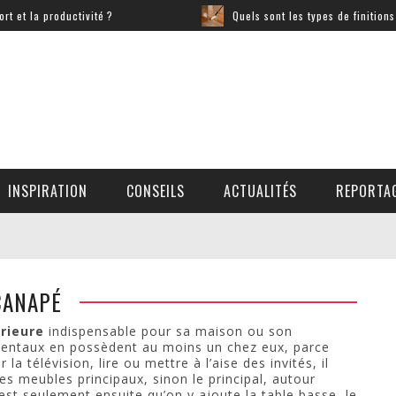
a productivité ?
Quels sont les types de finitions disp
INSPIRATION
CONSEILS
ACTUALITÉS
REPORTA
EAU ERGONOMIQUE : QUELS SONT LES ÉQUIPEMENTS ESSENTIELS POUR LE ...
 COMMENT AMÉNAGER LE POURTOUR ET LES ABORDS ?
 COMMENT AMÉNAGER LE POURTOUR ET LES ABORDS ?
DRESSING : OPTIMISEZ VOTRE ESPACE AVEC DES RANGEMENTS ASTUCIEUX
UN PATCHWORK D’IDÉES DÉCO AVEC PINTEREST !
5 CONSEILS POUR BIEN ENTRETENIR SA PISCINE
5 CONSEILS POUR BIEN ENTRETENIR SA PISCINE
CANAPÉ
rieure
indispensable pour sa maison ou son
identaux en possèdent au moins un chez eux, parce
la télévision, lire ou mettre à l’aise des invités, il
 des meubles principaux, sinon le principal, autour
’est seulement ensuite qu’on y ajoute la table basse, le