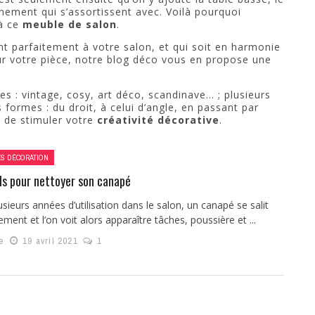
nement qui s’assortissent avec. Voilà pourquoi
à ce
meuble de salon
.
ent parfaitement à votre salon, et qui soit en harmonie
our votre pièce, notre blog déco vous en propose une
les : vintage, cosy, art déco, scandinave… ; plusieurs
es formes : du droit, à celui d’angle, en passant par
t de stimuler votre
créativité décorative
.
ÉS DÉCORATION
ls pour nettoyer son canapé
usieurs années d’utilisation dans le salon, un canapé se salit
ement et l’on voit alors apparaître tâches, poussière et ...
e
19 avril 2021
1