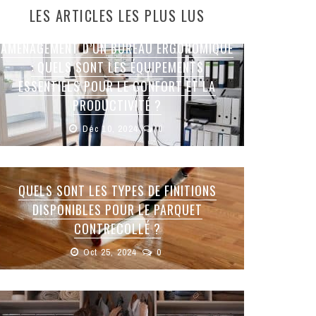
LES ARTICLES LES PLUS LUS
AMÉNAGEMENT D’UN BUREAU ERGONOMIQUE
: QUELS SONT LES ÉQUIPEMENTS
ESSENTIELS POUR LE CONFORT ET LA
PRODUCTIVITÉ ?
Déc 10, 2024
0
QUELS SONT LES TYPES DE FINITIONS
DISPONIBLES POUR LE PARQUET
CONTRECOLLÉ ?
Oct 25, 2024
0