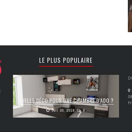
LE PLUS POPULAIRE
D
t
08
QUELLE DÉCO POUR UNE CHAMBRE D’ADO ?
F
Juil 30, 2018
9