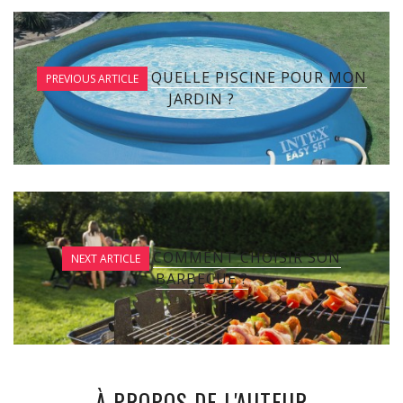
QUELLE PISCINE POUR MON
PREVIOUS ARTICLE
JARDIN ?
COMMENT CHOISIR SON
NEXT ARTICLE
BARBECUE ?
À PROPOS DE L'AUTEUR