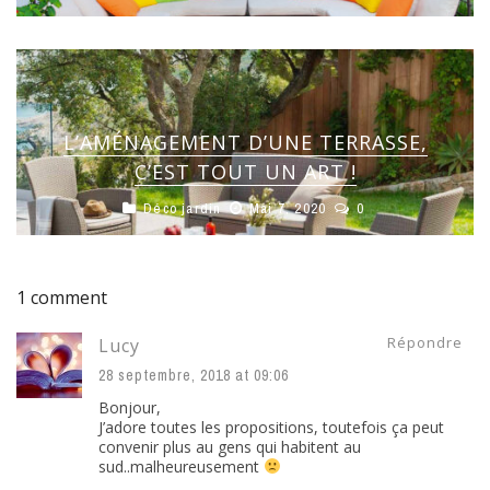
L’AMÉNAGEMENT D’UNE TERRASSE,
C’EST TOUT UN ART !
Déco jardin
Mai 7, 2020
0
1 comment
Répondre
Lucy
28 septembre, 2018 at 09:06
Bonjour,
J’adore toutes les propositions, toutefois ça peut
convenir plus au gens qui habitent au
sud..malheureusement