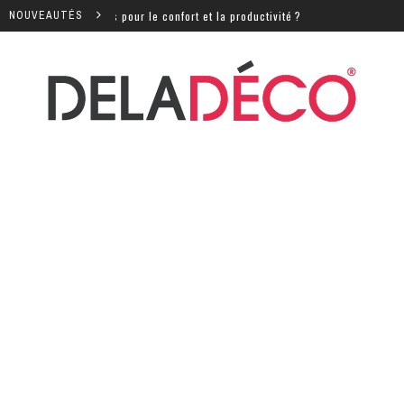
iels pour le confort et la productivité ?
NOUVEAUTÉS
Quels sont l