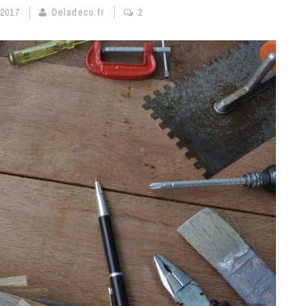
 2017
Deladeco.fr
2