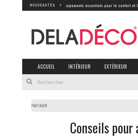
s sont les équipements essentiels pour le confort et la productivité ?
NOUVEAUTÉS
ACCUEIL
INTÉRIEUR
EXTÉRIEUR
COMMENT DÉCORER SON SALON AVEC DES FLEURS ?
COMMENT DÉCORER SON SALON AVEC DES FLEURS ?
AMÉNAGEMENT D’UN BUR
PISCINE :
PISCINE :
PARTAGER
Conseils pour 