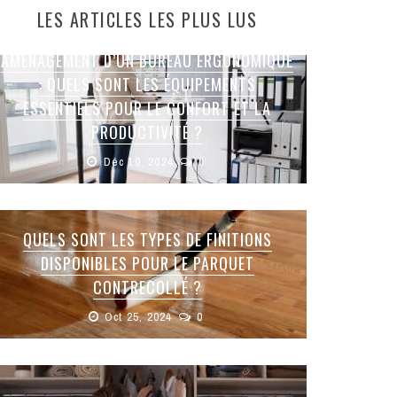
LES ARTICLES LES PLUS LUS
AMÉNAGEMENT D’UN BUREAU ERGONOMIQUE
: QUELS SONT LES ÉQUIPEMENTS
ESSENTIELS POUR LE CONFORT ET LA
PRODUCTIVITÉ ?
Déc 10, 2024
0
QUELS SONT LES TYPES DE FINITIONS
DISPONIBLES POUR LE PARQUET
CONTRECOLLÉ ?
Oct 25, 2024
0